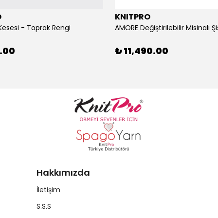
O
KNITPRO
Kesesi - Toprak Rengi
0.00
₺ 11,490.00
Hakkımızda
İletişim
S.S.S