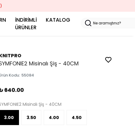
)
RN
İNDİRİMLİ
KATALOG
N
ÜRÜNLER
KNITPRO
SYMFONIE2 Misinalı Şiş - 40CM
Ürün Kodu
:
55084
₺ 640.00
SYMFONIE2 Misinalı Şiş - 40CM
3.00
3.50
4.00
4.50