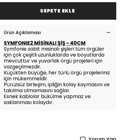
SEPETE EKLE
Ürün Açıklaması
SYMFONIE2 MİSİNALI ŞİŞ - 40CM
Symfonie sabit misinalı şişleri tüm örgüler
için çok çeşitli uzunluklarda ve boyutlarda
mevcuttur ve yuvarlak örgü projeleri için
vazgeçilmezdir.
Küçükten büyüğe, her türlü örgü projeleriniz
için mükemmeldir.
Pürüzsüz birleşim, ipliğin kolay kaymasını ve
takılma olmamasını sağlar.
Esnek kablolar bükülme yapmaz ve
saklanması kolaydır.
Yorum Yap