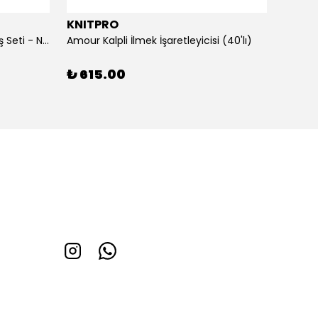
KNITPRO
KNIT
AMORE Değiştirilebilir Misinalı Şiş Seti - Normal Uçlu (13 CM)
Amour Kalpli İlmek İşaretleyicisi (40'lı)
BAMBOO
₺ 615.00
₺ 5,