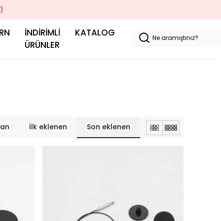
)
RN
İNDİRİMLİ
KATALOG
N
ÜRÜNLER
lan
İlk eklenen
Son eklenen