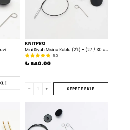
KNITPRO
avi
Mini Siyah Misina Kablo (2'li) - (27 / 30 cm) (Sabit)
5.0
₺ 540.00
KLE
SEPETE EKLE