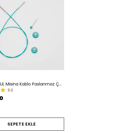
THE MINDFUL Misina Kablo Paslanmaz Çelik (360° Dönen)
5.0
00
SEPETE EKLE