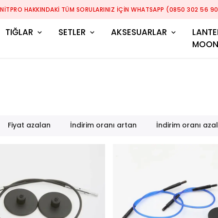
KNITPRO HAKKINDAKI TÜM SORULARINIZ IÇIN WHATSAPP (0850 302 56 90
TIĞLAR
SETLER
AKSESUARLAR
LANTE
MOO
Fiyat azalan
İndirim oranı artan
İndirim oranı aza