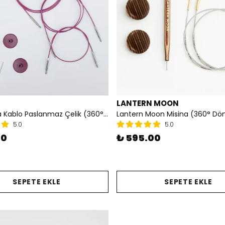
LANTERN MOON
Mor Misina Kablo Paslanmaz Çelik (360° Dönen)
Lantern Moon Misina (360° Dö
5.0
5.0
00
₺ 595.00
SEPETE EKLE
SEPETE EKLE