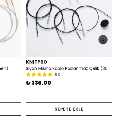
KNITPRO
nen)
Siyah Misina Kablo Paslanmaz Çelik (360° Dönen)
5.0
₺ 336.00
SEPETE EKLE