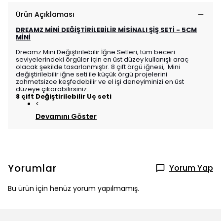
Ürün Açıklaması
DREAMZ MİNİ DEĞİŞTİRİLEBİLİR MİSİNALI ŞİŞ SETİ - 5CM
MİNİ
Dreamz Mini Değiştirilebilir İğne Setleri, tüm beceri
seviyelerindeki örgüler için en üst düzey kullanışlı araç
olacak şekilde tasarlanmıştır. 8 çift örgü iğnesi, Mini
değiştirilebilir iğne seti ile küçük örgü projelerini
zahmetsizce keşfedebilir ve el işi deneyiminizi en üst
düzeye çıkarabilirsiniz.
8 çift Değiştirilebilir Uç seti
<
Devamını Göster
Yorumlar
Yorum Yap
Bu ürün için henüz yorum yapılmamış.