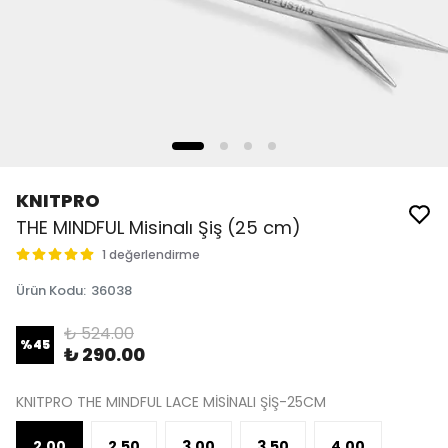
KNITPRO
THE MINDFUL Misinalı Şiş (25 cm)
1 değerlendirme
Ürün Kodu
:
36038
₺ 524.00
%
45
₺ 290.00
KNITPRO THE MINDFUL LACE MİSİNALI ŞİŞ-25CM
2.00
2.50
3.00
3.50
4.00