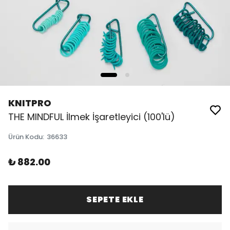
KNITPRO
THE MINDFUL İlmek İşaretleyici (100'lü)
Ürün Kodu
:
36633
₺ 882.00
SEPETE EKLE