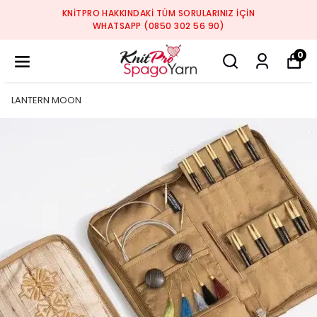
KNITPRO HAKKINDAKI TÜM SORULARINIZ IÇIN
WHATSAPP (0850 302 56 90)
0
LANTERN MOON